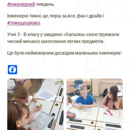
#Інженерний
тиждень
Інженерні тижні, це, перш за все, фан і драйв і
#томущоцікаво
.
Учні З - В класу у завданні «Хапалка» сконструювали
чесний механіз захоплення легких предметів.
Це було неймовірним досвідом маленьких інженерів!
Facebook