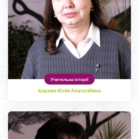
Учителька історії
Ісаєнко Юлія Анатоліївна