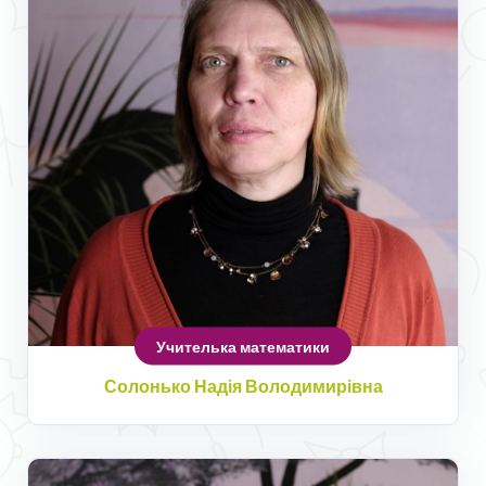
Учителька математики
Солонько Надія Володимирівна