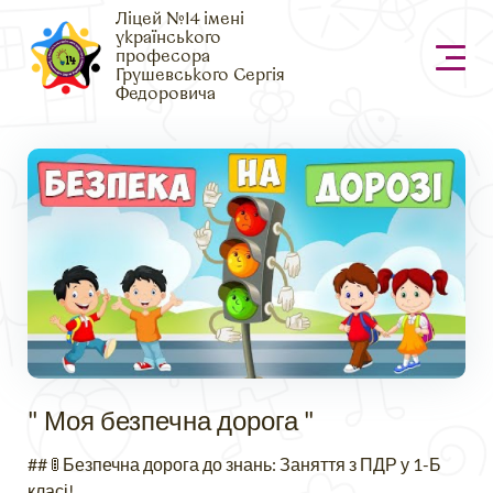
Ліцей №14 імені
українського
професора
Грушевського Сергія
Федоровича
" Моя безпечна дорога "
## 🚦 Безпечна дорога до знань: Заняття з ПДР у 1-Б
класі!