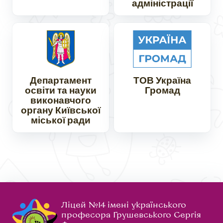
адміністрації
Департамент
ТОВ Україна
освіти та науки
Громад
виконавчого
органу Київської
міської ради
Ліцей №14 імені українського
професора Грушевського Сергія