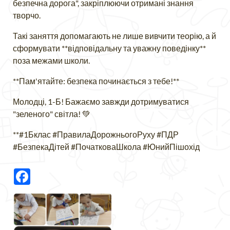
безпечна дорога", закріплюючи отримані знання
творчо.
Такі заняття допомагають не лише вивчити теорію, а й
сформувати **відповідальну та уважну поведінку**
поза межами школи.
**Пам'ятайте: безпека починається з тебе!**
Молодці, 1-Б! Бажаємо завжди дотримуватися
"зеленого" світла! 💚
**#1Бклас #ПравилаДорожньогоРуху #ПДР
#БезпекаДітей #ПочатковаШкола #ЮнийПішохід
Facebook