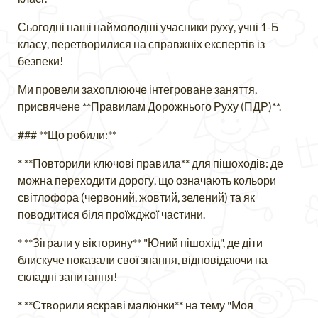
Сьогодні наші наймолодші учасники руху, учні 1-Б
класу, перетворилися на справжніх експертів із
безпеки!
Ми провели захоплююче інтегроване заняття,
присвячене **Правилам Дорожнього Руху (ПДР)**.
### **Що робили:**
* **Повторили ключові правила** для пішоходів: де
можна переходити дорогу, що означають кольори
світлофора (червоний, жовтий, зелений) та як
поводитися біля проїжджої частини.
* **Зіграли у вікторину** "Юний пішохід", де діти
блискуче показали свої знання, відповідаючи на
складні запитання!
* **Створили яскраві малюнки** на тему "Моя