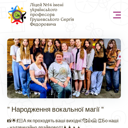
Ліцей №14 імені
українського
професора
Грушевського Сергія
Федоровича
" Народження вокальної магії "
📸🌟💃🏻А як проходять ваші вихідні?🥰👍🤗 👏Бо наші
- надзвичайно драйвово!!!👩‍👩‍👧‍👧