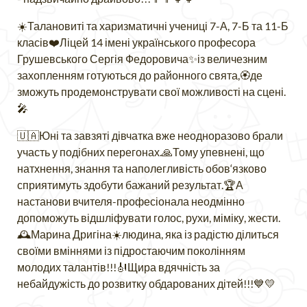
☀️Талановиті та харизматичні учениці 7-А, 7-Б та 11-Б
класів❤️Ліцей 14 імені українського професора
Грушевського Сергія Федоровича✨із величезним
захопленням готуються до районного свята,🏵де
зможуть продемонструвати свої можливості на сцені.
🎤
🇺🇦Юні та завзяті дівчатка вже неодноразово брали
участь у подібних перегонах.🙏Тому упевнені, що
натхнення, знання та наполегливість обов‘язково
сприятимуть здобути бажаний результат.🏆А
настанови вчителя-професіонала неодмінно
допоможуть відшліфувати голос, рухи, міміку, жести.
🕰Марина Дригіна☀️людина, яка із радістю ділиться
своїми вміннями із підростаючим поколінням
молодих талантів!!!🎻Щира вдячність за
небайдужість до розвитку обдарованих дітей!!!💙💛