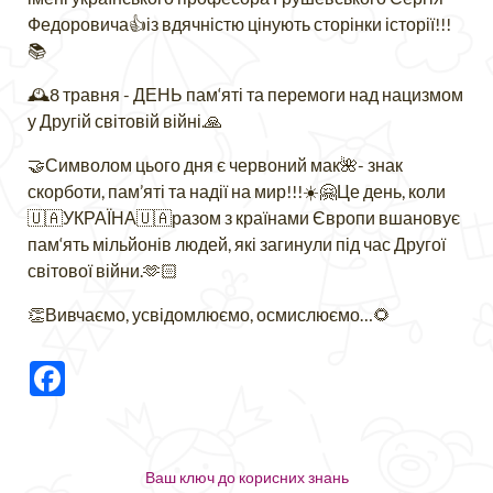
Федоровича👍із вдячністю цінують сторінки історії!!!
📚
🕰8 травня - ДЕНЬ пам‘яті та перемоги над нацизмом
у Другій світовій війні.🙏
🤝Символом цього дня є червоний мак🌺- знак
скорботи, пам’яті та надії на мир!!!☀️🤗Це день, коли
🇺🇦УКРАЇНА🇺🇦разом з країнами Європи вшановує
пам‘ять мільйонів людей, які загинули під час Другої
світової війни.🫶🏻
👏Вивчаємо, усвідомлюємо, осмислюємо…🌻
Facebook
Ваш ключ до корисних знань