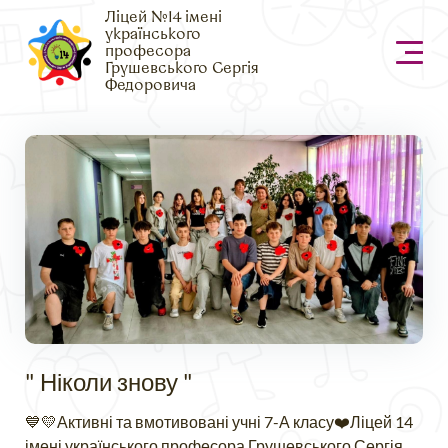
Ліцей №14 імені
українського
професора
Грушевського Сергія
Федоровича
" Ніколи знову "
💙💛Активні та вмотивовані учні 7-А класу❤️Ліцей 14
імені українського професора Грушевського Сергія