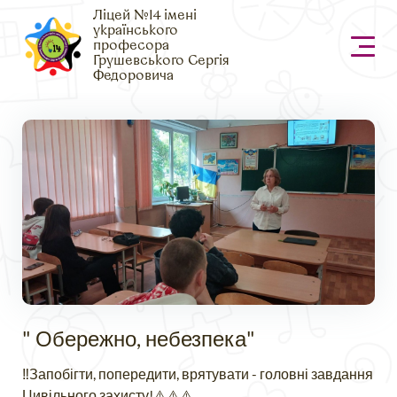
Ліцей №14 імені
українського
професора
Грушевського Сергія
Федоровича
" Обережно, небезпека"
‼️Запобігти, попередити, врятувати - головні завдання
Цивільного захисту!⚠️⚠️⚠️