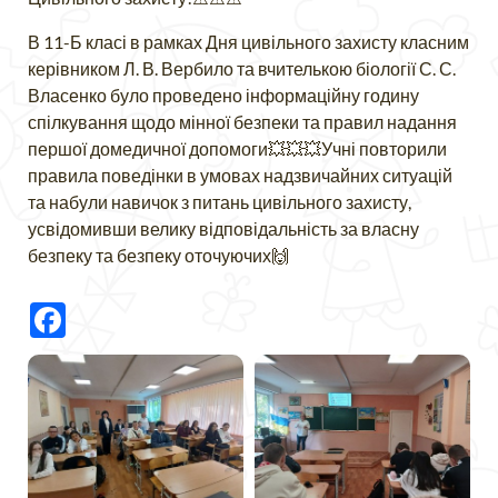
В 11-Б класі в рамках Дня цивільного захисту класним
керівником Л. В. Вербило та вчителькою біології С. С.
Власенко було проведено інформаційну годину
спілкування щодо мінної безпеки та правил надання
першої домедичної допомоги💥💥💥Учні повторили
правила поведінки в умовах надзвичайних ситуацій
та набули навичок з питань цивільного захисту,
усвідомивши велику відповідальність за власну
безпеку та безпеку оточуючих🙌
Facebook