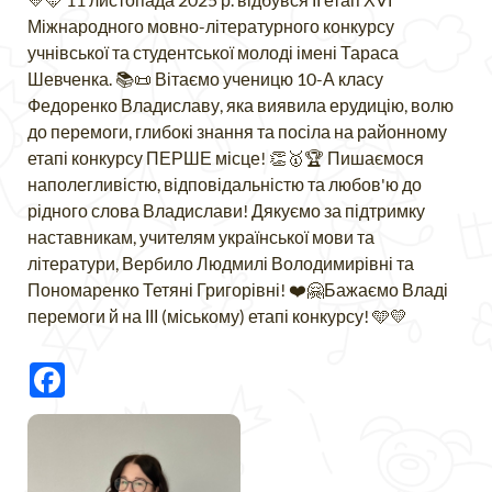
Міжнародного мовно-літературного конкурсу
учнівської та студентської молоді імені Тараса
Шевченка. 📚📜 Вітаємо ученицю 10-А класу
Федоренко Владиславу, яка виявила ерудицію, волю
до перемоги, глибокі знання та посіла на районному
етапі конкурсу ПЕРШЕ місце! 👏🥇🏆 Пишаємося
наполегливістю, відповідальністю та любов'ю до
рідного слова Владислави! Дякуємо за підтримку
наставникам, учителям української мови та
літератури, Вербило Людмилі Володимирівні та
Пономаренко Тетяні Григорівні! ❤️🤗Бажаємо Владі
перемоги й на ІІІ (міському) етапі конкурсу! 🩵💛
Facebook