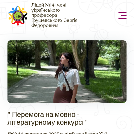
Ліцей №14 імені
українського
професора
Грушевського Сергія
Федоровича
" Перемога на мовно -
літературному конкурсі "
💛🩵 11 листопада 2025 р. відбувся ІІ етап ХVІ