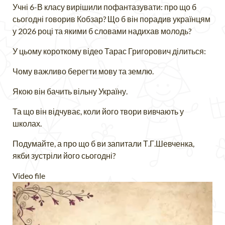
Учні 6-В класу вирішили пофантазувати: про що б
сьогодні говорив Кобзар? Що б він порадив українцям
у 2026 році та якими б словами надихав молодь?
У цьому короткому відео Тарас Григорович ділиться:
Чому важливо берегти мову та землю.
Якою він бачить вільну Україну.
Та що він відчуває, коли його твори вивчають у
школах.
Подумайте, а про що б ви запитали Т.Г.Шевченка,
якби зустріли його сьогодні?
Video file