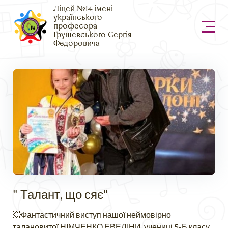
Ліцей №14 імені
українського
професора
Грушевського Сергія
Федоровича
" Талант, що сяє"
💥Фантастичний виступ нашої неймовірно
талановитої НІМЧЕНКО ЕВЕЛІНИ, учениці 5-Б класу,