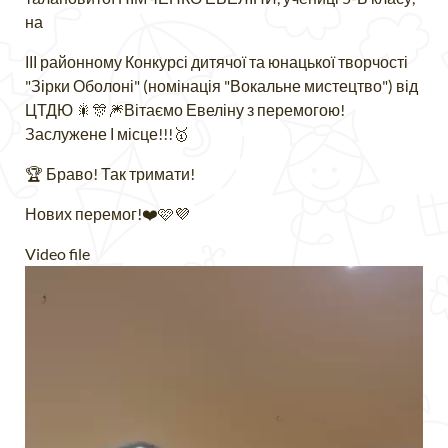
на
ІІІ районному Конкурсі дитячої та юнацької творчості
"Зірки Оболоні" (номінація "Вокальне мистецтво") від
ЦТДЮ 🎇🎊🎆Вітаємо Евеліну з перемогою!
Заслужене І місце!!!🥇
🏆 Браво! Так тримати!
Нових перемог!❤️🩷💜
Video file