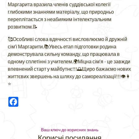
Маргарита вразила членів суддівської колегії
глибокими знаннями матеріалу, що природньо
переплітається з неабияким інтелектуальним
розвитком.📝
🥰Особливі слова вдячності висловлюємо й дружній
сім‘ї Маргарити.📚Увесь етап підготовки родина
демонструвала сильну команду, що працювала в
одному сплетінні з учителем.🌍Міцна сім‘я - це завжди
впевнений старт у майбутнє!!!🌅Щиро бажаємо нових
життєвих звершень на шляху до самореалізації!!!👁👩
⭐️
Facebook
Ваш ключ до корисних знань
Корисні посилання