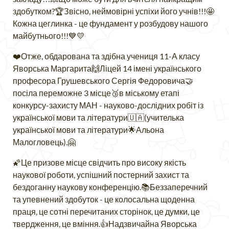
здобутком?🏆Звісно, неймовірні успіхи його учнів!!!🤩
Кожна цеглинка - це фундамент у розбудову нашого
майбутнього!!!💙💛
❤️Отже, обдарована та здібна учениця 11-А класу
Яворська Маргарита🙌Ліцей 14 імені українського
професора Грушевського Сергія Федоровича🤝
посіла переможне 3 місце🥉в міському етапі
конкурсу-захисту МАН - науково-дослідних робіт із
української мови та літератури🇺🇦(учителька
української мови та літератури🌟Альона
Малогловець).🤗
🌠Це призове місце свідчить про високу якість
наукової роботи, успішний постерний захист та
бездоганну наукову конференцію.📚Беззаперечний
та упевнений здобуток - це колосальна щоденна
праця, це сотні перечитаних сторінок, це думки, це
твердження, це вміння.👍Надзвичайна Яворська