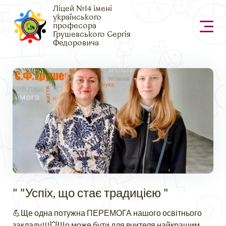
Ліцей №14 імені
українського
професора
Грушевського Сергія
Федоровича
" "Успіх, що стає традицією "
💪Ще одна потужна ПЕРЕМОГА нашого освітнього
закладу!!!💥Що може бути для вчителя найкращим