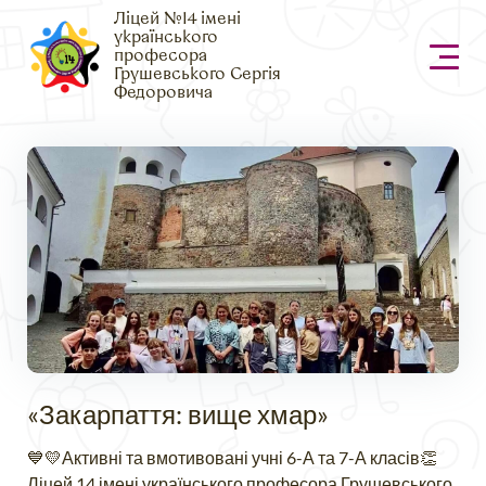
Ліцей №14 імені
українського
професора
Грушевського Сергія
Федоровича
«Закарпаття: вище хмар»
💙💛Активні та вмотивовані учні 6-А та 7-А класів👏
Ліцей 14 імені українського професора Грушевського