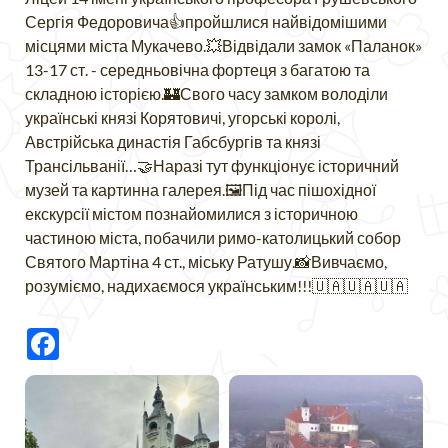
Сергія Федоровича👍пройшлися найвідомішими
місцями міста Мукачево.💥Відвідали замок «Паланок»
13-17 ст. - середньовічна фортеця з багатою та
складною історією.🏰Свого часу замком володіли
українські князі Корятовичі, угорські королі,
Австрійська династія Габсбургів та князі
Трансільванії…🤝Наразі тут функціонує історичний
музей та картинна галерея.🖼Під час пішохідної
екскурсії містом познайомилися з історичною
частиною міста, побачили римо-католицький собор
Святого Мартіна 4 ст., міську Ратушу.📸Вивчаємо,
розуміємо, надихаємося українським!!!🇺🇦🇺🇦🇺🇦
Facebook