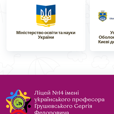
Міністерство освіти та науки
У
України
Оболонс
Києві д
Ліцей №14 імені
українського професора
Грушевського Сергія
Федоровича