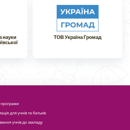
а науки
ТОВ Україна Громад
иївської
і програми
ація для учнів та батьків
вання учнів до закладу