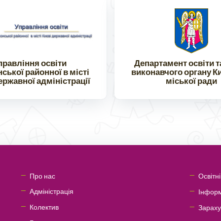
правління освіти
Департамент освіти т
ької районної в місті
виконавчого органу К
ержавної адміністрації
міської ради
Про нас
Освітн
Адміністрація
Інформ
Колектив
Зараху