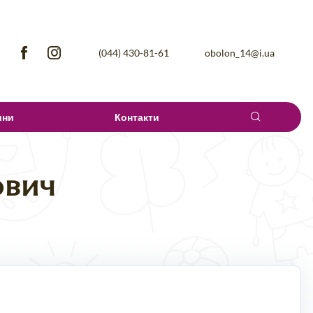
(044) 430-81-61
obolon_14@i.ua
ини
Контакти
ович