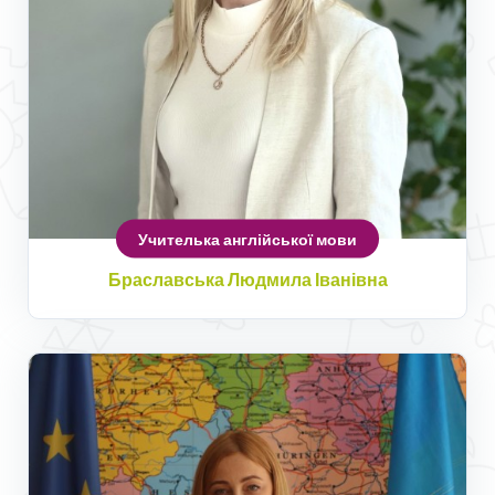
Учителька англійської мови
Браславська Людмила Іванівна